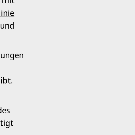
t mit
inie
 und
ösungen
ibt.
des
tigt