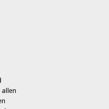
d
 allen
en