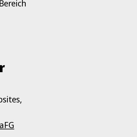
Bereich
r
sites,
BaFG