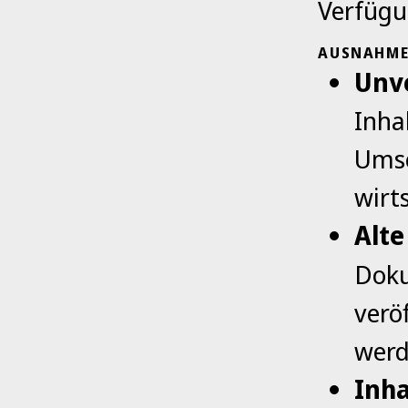
Verfügu
AUSNAHMEN
Unv
Inha
Umse
wirt
Alte
Doku
verö
werd
Inha