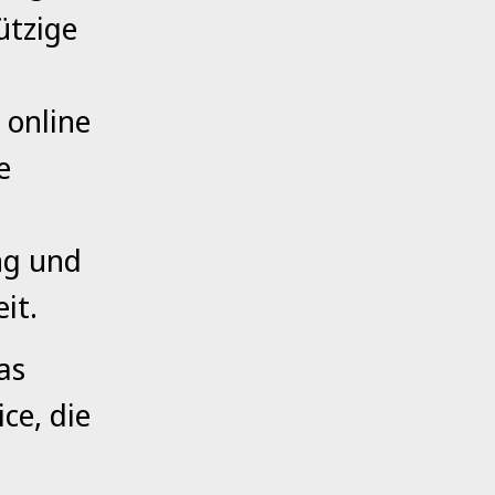
ützige
 online
e
ng und
it.
as
ice, die