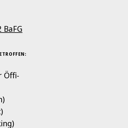
 2 BaFG
ETROFFEN:
 Öffi-
n)
)
king)