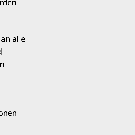
erden
 an alle
d
in
ionen