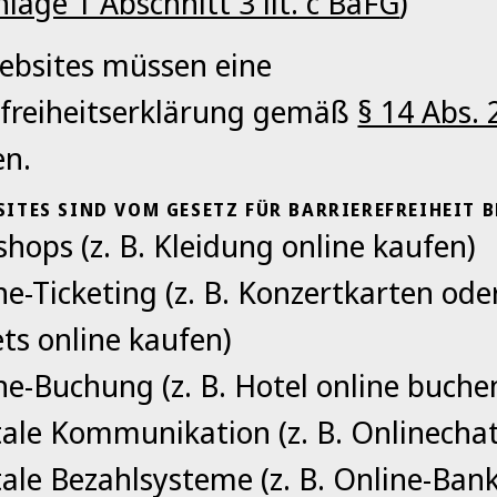
nlage 1 Abschnitt 3 lit. c BaFG
)
ebsites müssen eine
efreiheitserklärung gemäß
§ 14 Abs.
en.
SITES SIND VOM GESETZ FÜR BARRIEREFREIHEIT B
hops (z. B. Kleidung online kaufen)
ne-Ticketing (z. B. Konzertkarten oder
ets online kaufen)
ne-Buchung (z. B. Hotel online buche
tale Kommunikation (z. B. Onlinechat
tale Bezahlsysteme (z. B. Online-Ban