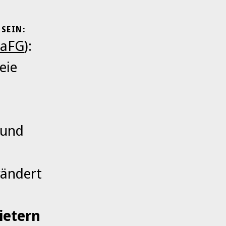
SEIN:
BaFG
):
eie
 und
rändert
ietern