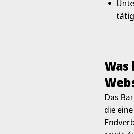
Unte
täti
Was 
Webs
Das Barr
die eine
Endverb