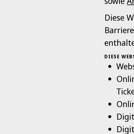
sowie
A
Diese W
Barrier
enthalt
DIESE WEB
Webs
Onli
Tick
Onli
Digi
Digi