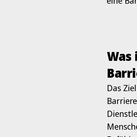
eine Bar
Was 
Barr
Das Ziel
Barrier
Dienstl
Mensche